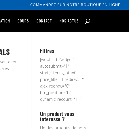
COMMANDEZ SUR NOTRE BOUTIQUE EN LIGNE
RATION
COURS
CONTACT
NOS ACTUS
DALS
FIltres
[woof sid="widget"
 vente en
autosubmit="1"
dales
start_filtering_btn=0
price_filter=1 redirect=""
ajax_redraw="0"
btn_position="b"
dynamic_recount="1" ]
Un produit vous
interesse ?
Un des produits de notre