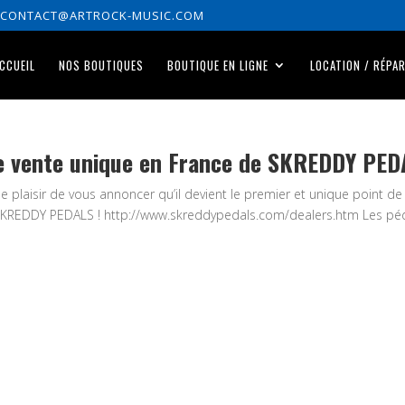
CONTACT@ARTROCK-MUSIC.COM
CCUEIL
NOS BOUTIQUES
BOUTIQUE EN LIGNE
LOCATION / RÉPA
de vente unique en France de SKREDDY PE
e plaisir de vous annoncer qu’il devient le premier et unique point de
SKREDDY PEDALS ! http://www.skreddypedals.com/dealers.htm Les pé