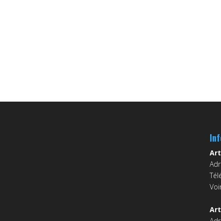
In
Art
Adr
Tél
Voi
Art
Adr