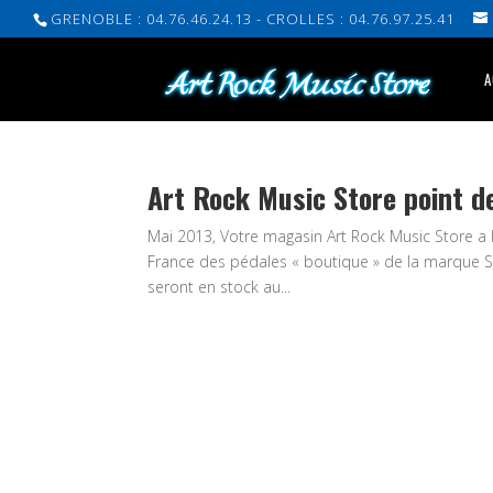
GRENOBLE : 04.76.46.24.13 - CROLLES : 04.76.97.25.41
A
Art Rock Music Store point 
Mai 2013, Votre magasin Art Rock Music Store a l
France des pédales « boutique » de la marque 
seront en stock au...