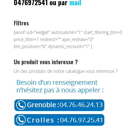
0476972541 ou par
mail
FIltres
[woof sid="widget" autosubmit="1" start_filtering_btn=0
price_filter=1 redirect="" ajax_redraw="0"
btn_position="b" dynamic_recount="1" ]
Un produit vous interesse ?
Un des produits de notre catalogue vous interesse ?