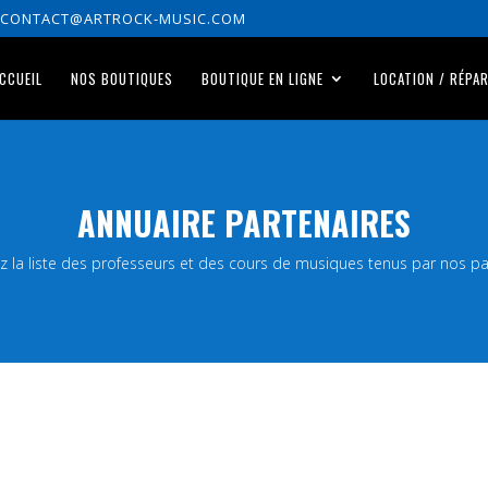
CONTACT@ARTROCK-MUSIC.COM
CCUEIL
NOS BOUTIQUES
BOUTIQUE EN LIGNE
LOCATION / RÉPA
ANNUAIRE PARTENAIRES
z la liste des professeurs et des cours de musiques tenus par nos pa