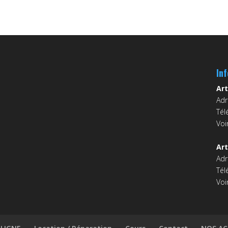
In
Art
Adr
Tél
Voi
Art
Adr
Tél
Voi