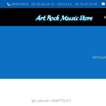
GRENOBLE : 04.76.46.24.13 - CROLLES : 04.76.97.25.41
A
Retrouve
[pt_view id= »3fdcf775v3″]