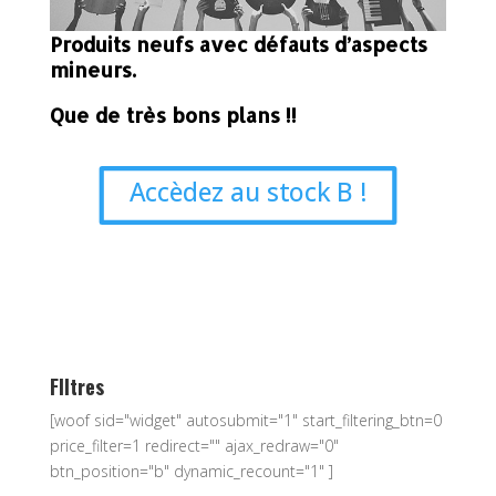
Produits neufs avec défauts d’aspects
mineurs.
Que de très bons plans !!
Accèdez au stock B !
FIltres
[woof sid="widget" autosubmit="1" start_filtering_btn=0
price_filter=1 redirect="" ajax_redraw="0"
btn_position="b" dynamic_recount="1" ]